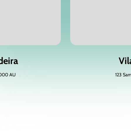
deira
Vi
2000 AU
123 Sa