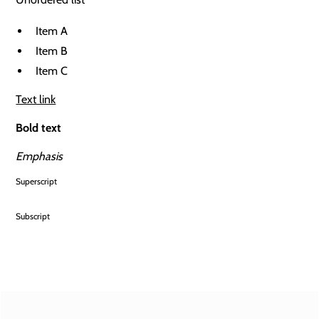
Item A
Item B
Item C
Text link
Bold text
Emphasis
Superscript
Subscript