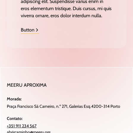
adipiscing elit. Suspendisse varius enim in
eros elementum tristique. Duis cursus, mi quis
viverra ornare, eros dolor interdum nulla.
Button
MEERU APROXIMA
Morada:
Praça Francisco Sá Carneiro, n.º 271, Galerias Esq.4200-314 Porto
Contato:
+351 911 234 567
abrircaminho@meeru.org